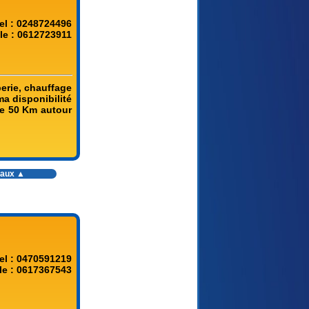
el : 0248724496
le : 0612723911
berie, chauffage
ma disponibilité
 de 50 Km autour
vaux
▲
el : 0470591219
le : 0617367543