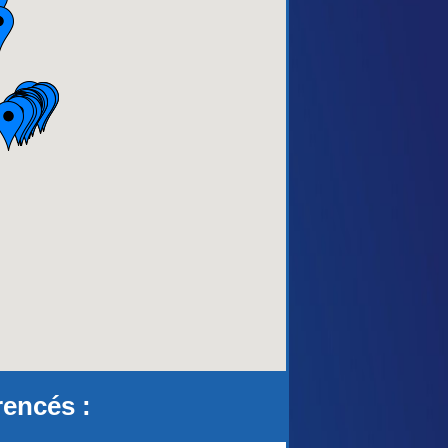
aca)
rencés :