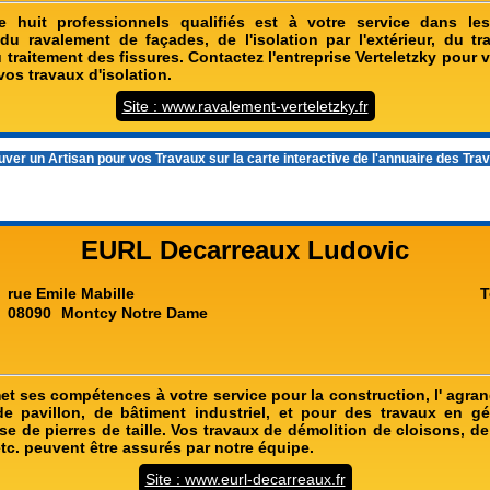
 huit professionnels qualifiés est à votre service dans l
du ravalement de façades, de l'isolation par l'extérieur, du tr
u traitement des fissures. Contactez l'entreprise Verteletzky pour
os travaux d'isolation.
Site : www.ravalement-verteletzky.fr
ver un Artisan pour vos Travaux sur la carte interactive de l'
annuaire des Tra
EURL Decarreaux Ludovic
rue Emile Mabille
T
08090
Montcy Notre Dame
et ses compétences à votre service pour la construction, l' agran
 de pavillon, de bâtiment industriel, et pour des travaux en gé
e de pierres de taille. Vos travaux de démolition de cloisons, d
tc. peuvent être assurés par notre équipe.
Site : www.eurl-decarreaux.fr