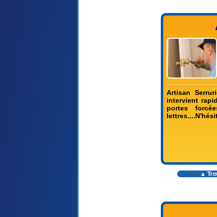
Artisan Serrur
intervient rapi
portes forcé
lettres....N'hé
▲ Trou