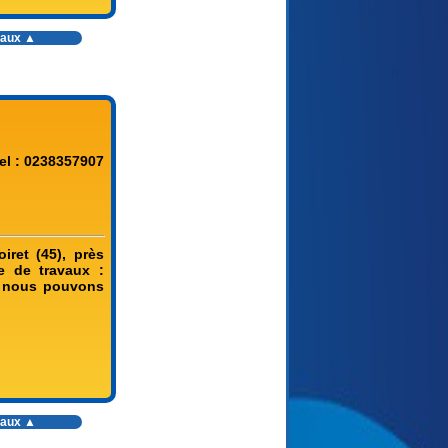
vaux
▲
el : 0238357907
iret (45), près
e de travaux :
e, nous pouvons
vaux
▲