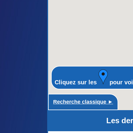
Cliquez sur les
pour voi
Recherche classique ►
Les der