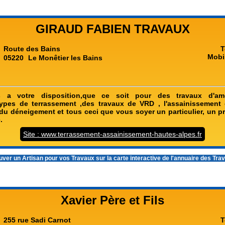
GIRAUD FABIEN TRAVAUX
Route des Bains
T
Mobi
05220
Le Monêtier les Bains
a votre disposition,que ce soit pour des travaux d'a
types de terrassement ,des travaux de VRD , l'assainissement
u déneigement et tous ceci que vous soyer un particulier, un p
.
Site : www.terrassement-assainissement-hautes-alpes.fr
ver un Artisan pour vos Travaux sur la carte interactive de l'
annuaire des Tra
Xavier Père et Fils
255 rue Sadi Carnot
T