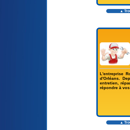
▲ Trou
L'entreprise R
d'Orléans. De
entretien, rép
répondre à vos
▲ Trou