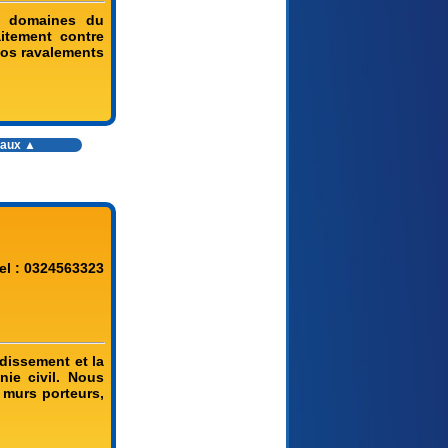
es domaines du
aitement contre
 vos ravalements
vaux
▲
el : 0324563323
dissement et la
nie civil. Nous
e murs porteurs,