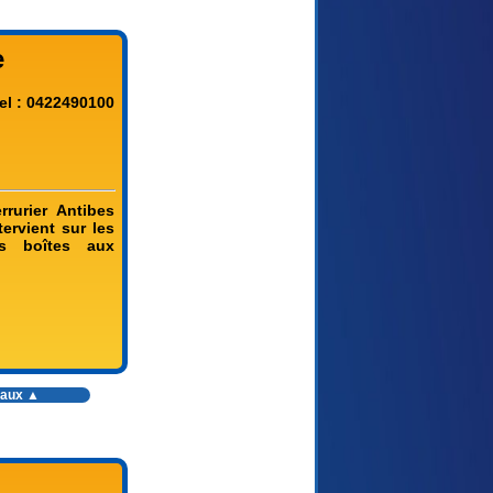
e
el : 0422490100
rrurier Antibes
tervient sur les
es boîtes aux
vaux
▲