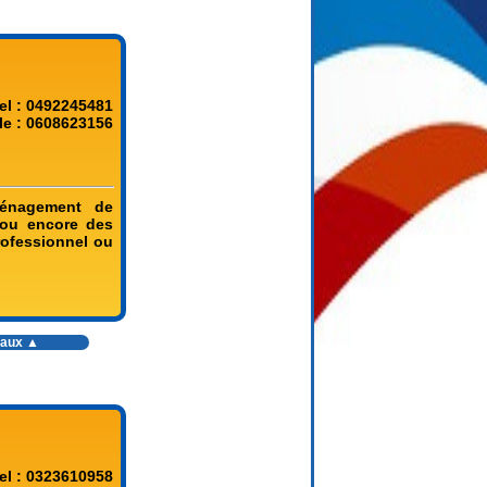
el : 0492245481
le : 0608623156
ménagement de
 ou encore des
rofessionnel ou
vaux
▲
el : 0323610958