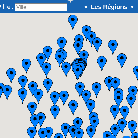
ille :
▼ Les Régions ▼
Alsace
Aquitaine
Auvergne
Basse-Normandie
Bourgogne
Bretagne
Centre
Champagne-Ardenne
Franche-Comté
Haute-Normandie
Ile-de-France
Languedoc-Roussillon
Limousin