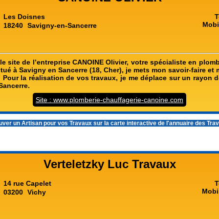
Les Doisnes
T
Mobi
18240
Savigny-en-Sancerre
e site de l’entreprise CANOINE Olivier, votre spécialiste en plom
 Situé à Savigny en Sancerre (18, Cher), je mets mon savoir-faire et 
. Pour la réalisation de vos travaux, je me déplace sur un rayon
Sancerre.
Site : www.plomberie-chauffagerie-canoine.com
ver un Artisan pour vos Travaux sur la carte interactive de l'
annuaire des Tra
Verteletzky Luc Travaux
14 rue Capelet
T
Mobi
03200
Vichy