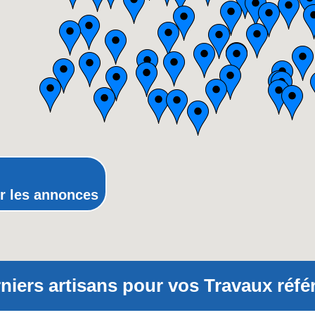
Lorraine
Midi-Pyrénées
Nord-Pas-de-Calais
Pays-de-la-Loire
Picardie
Poitou-Charentes
Provence-Alpes-Côte-d'Azur(p
Rhône-Alpes
r les annonces
niers artisans pour vos Travaux réfé