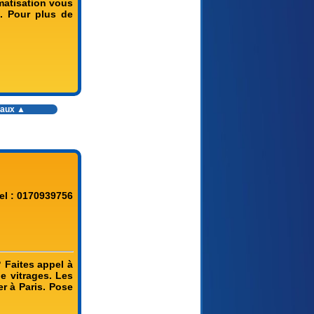
matisation vous
e. Pour plus de
vaux
▲
el : 0170939756
? Faites appel à
e vitrages. Les
er à Paris. Pose