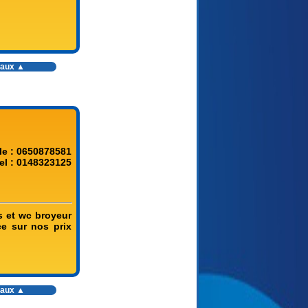
vaux
▲
le : 0650878581
el : 0148323125
s et wc broyeur
ce sur nos prix
vaux
▲