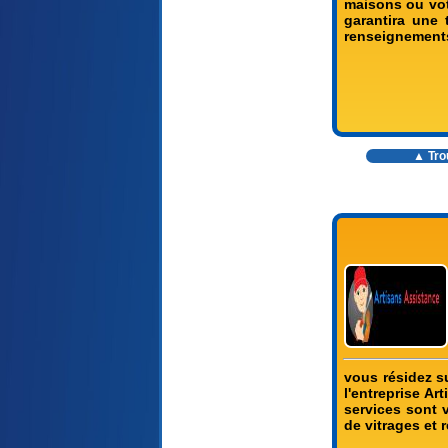
maisons ou vot
garantira une 
renseignements
▲ Trou
vous résidez su
l'entreprise A
services sont v
de vitrages et 