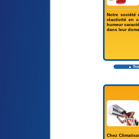
Notre société 
réactivité en 
humeur caractér
dans leur doma
▲ Trou
Chez Climatisat