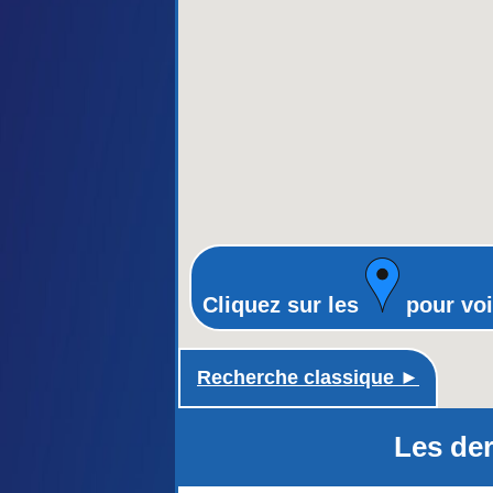
Cliquez sur les
pour voi
Recherche classique ►
Les der