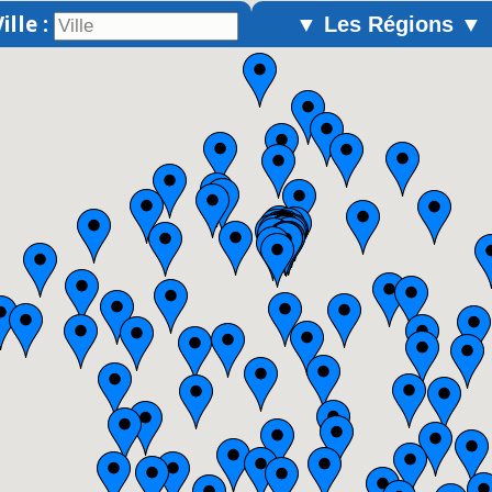
ille :
▼ Les Régions ▼
Alsace
Aquitaine
Auvergne
Basse-Normandie
Bourgogne
Bretagne
Centre
Champagne-Ardenne
Franche-Comté
Haute-Normandie
Ile-de-France
Languedoc-Roussillon
Limousin