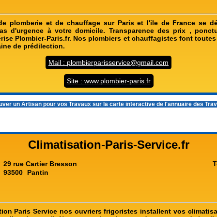
de plomberie et de chauffage sur Paris et l'ile de France se 
cas d'urgence à votre domicile. Transparence des prix , ponct
ise Plombier-Paris.fr. Nos plombiers et chauffagistes font toutes
ine de prédilection.
Mail : plombierparisservice@gmail.com
Site : www.plombier-paris.fr
ver un Artisan pour vos Travaux sur la carte interactive de l'
annuaire des Tra
Climatisation-Paris-Service.fr
29 rue Cartier Bresson
T
93500
Pantin
ion Paris Service nos ouvriers frigoristes installent vos climati