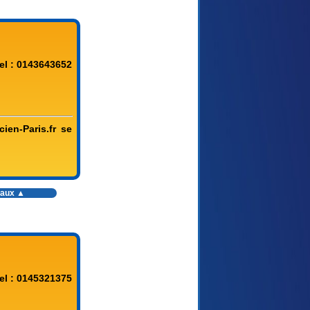
el : 0143643652
ien-Paris.fr se
vaux
▲
el : 0145321375