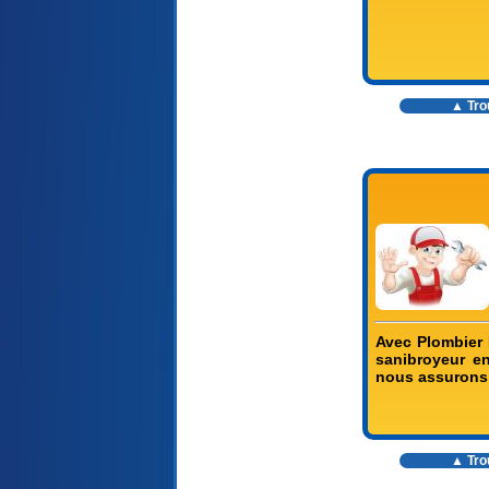
▲ Trou
Avec Plombier 
sanibroyeur en
nous assurons à
▲ Trou