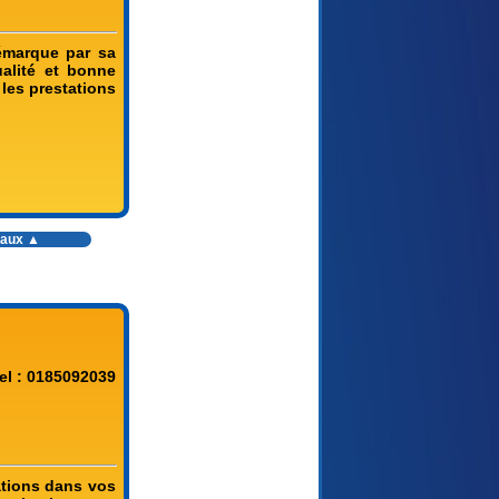
démarque par sa
ualité et bonne
 les prestations
vaux
▲
el : 0185092039
sations dans vos