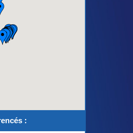
aca)
rencés :