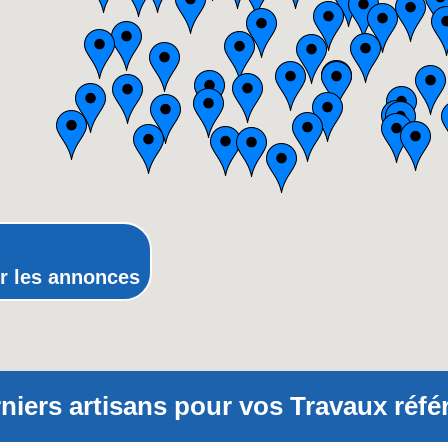
Lorraine
Midi-Pyrénées
Nord-Pas-de-Calais
Pays-de-la-Loire
Picardie
Poitou-Charentes
Provence-Alpes-Côte-d'Azur(p
Rhône-Alpes
r les annonces
niers artisans pour vos Travaux réfé