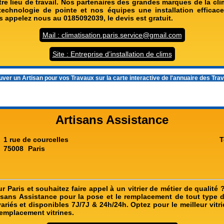
re lieu de travail. Nos partenaires des grandes marques de la cli
technologie de pointe et nos équipes une installation efficac
 appelez nous au 0185092039, le devis est gratuit.
Mail : climatisation.paris.service@gmail.com
Site : Entreprise d’installation de clims
ver un Artisan pour vos Travaux sur la carte interactive de l'
annuaire des Tra
Artisans Assistance
1 rue de courcelles
T
75008
Paris
r Paris et souhaitez faire appel à un vitrier de métier de qualité 
rtisans Assistance pour la pose et le remplacement de tout type d
ariés et disponibles 7J/7J & 24h/24h. Optez pour le meilleur vitri
remplacement vitrines.