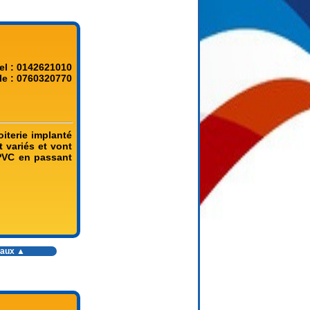
el : 0142621010
le : 0760320770
oiterie implanté
 variés et vont
 PVC en passant
vaux
▲