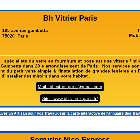
Bh Vitrier Paris
195 avenue gambetta
T
Mobi
75020
Paris
s , spécialiste du verre en fourniture et pose est une vitrerie / mir
Gambetta dans 20 e arrondissement de Paris . Nos services sont
t du petit verre simple à l'installation de grandes fenêtres en
 d'installer des miroirs dans votre habitat .
Mail : bh.vitrier.paris@gmail.com
Site : www.bh-vitrier-paris.fr/
ver un Artisan pour vos Travaux sur la carte interactive de l'
annuaire des Tra
Serrurier Nice Express