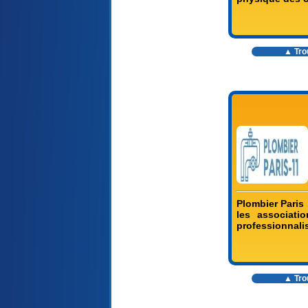
▲ Trou
Plombier Paris 
les associati
professionnali
▲ Trou