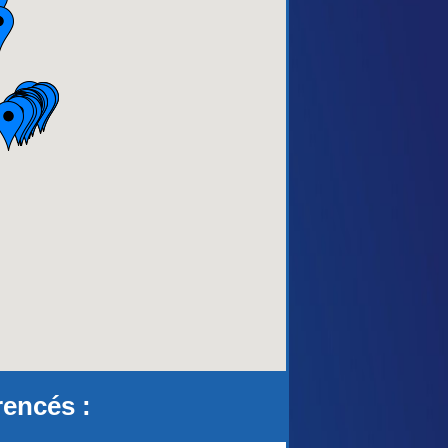
aca)
rencés :