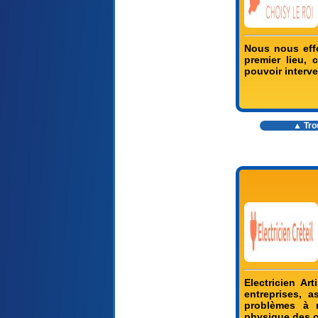
Nous nous effo
premier lieu,
pouvoir interv
▲ Trou
Electricien Art
entreprises, 
problèmes à r
physique des 