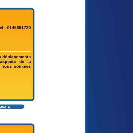
el : 0145351720
os déplacements
 aspects de la
e, nous sommes
vaux
▲