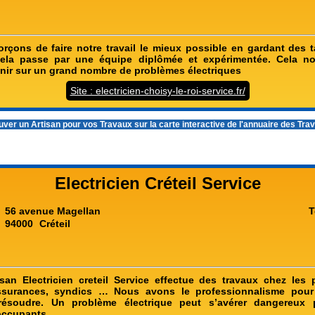
rçons de faire notre travail le mieux possible en gardant des ta
 cela passe par une équipe diplômée et expérimentée. Cela no
enir sur un grand nombre de problèmes électriques
Site : electricien-choisy-le-roi-service.fr/
ver un Artisan pour vos Travaux sur la carte interactive de l'
annuaire des Tra
Electricien Créteil Service
56 avenue Magellan
T
94000
Créteil
isan Electricien creteil Service effectue des travaux chez les p
assurances, syndics … Nous avons le professionnalisme pour
ésoudre. Un problème électrique peut s’avérer dangereux po
occupants.