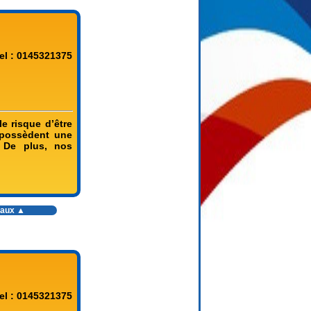
el : 0145321375
e risque d’être
 possèdent une
 De plus, nos
vaux
▲
el : 0145321375