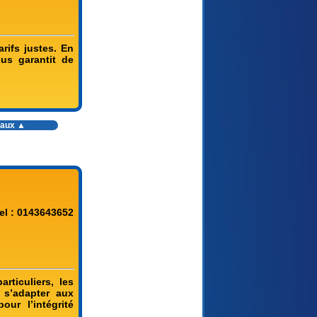
rifs justes. En
us garantit de
vaux
▲
el : 0143643652
articuliers, les
 s’adapter aux
ur l’intégrité