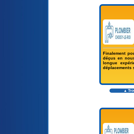
Finalement pou
déçus en nous
longue expér
déplacements s
▲ Trou