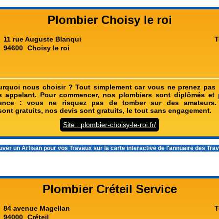
Plombier Choisy le roi
11 rue Auguste Blanqui
T
94600
Choisy le roi
rquoi nous choisir ? Tout simplement car vous ne prenez pas l
 appelant. Pour commencer, nos plombiers sont diplômés et
ience : vous ne risquez pas de tomber sur des amateurs.
ont gratuits, nos devis sont gratuits, le tout sans engagement.
Site : plombier-choisy-le-roi.fr/
ver un Artisan pour vos Travaux sur la carte interactive de l'
annuaire des Tra
Plombier Créteil Service
84 avenue Magellan
T
94000
Créteil