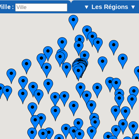
ille :
▼ Les Régions ▼
Alsace
Aquitaine
Auvergne
Basse-Normandie
Bourgogne
Bretagne
Centre
Champagne-Ardenne
Franche-Comté
Haute-Normandie
Ile-de-France
Languedoc-Roussillon
Limousin