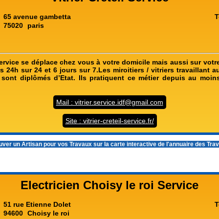
65 avenue gambetta
T
75020
paris
 Service se déplace chez vous à votre domicile mais aussi sur votre 
 24h sur 24 et 6 jours sur 7.Les miroitiers / vitriers travaillant a
e sont diplômés d’Etat. Ils pratiquent ce métier depuis au moin
Mail : vitrier.service.idf@gmail.com
Site : vitrier-creteil-service.fr/
ver un Artisan pour vos Travaux sur la carte interactive de l'
annuaire des Tra
Electricien Choisy le roi Service
51 rue Etienne Dolet
T
94600
Choisy le roi