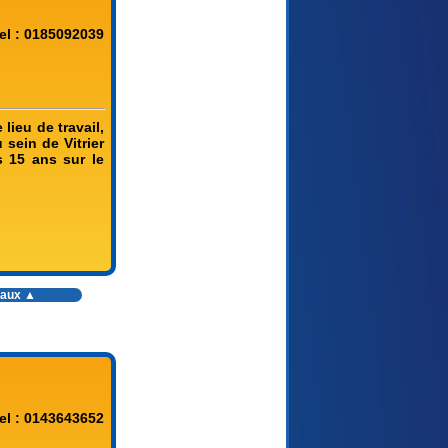
el : 0185092039
lieu de travail,
u sein de Vitrier
s 15 ans sur le
vaux
▲
el : 0143643652