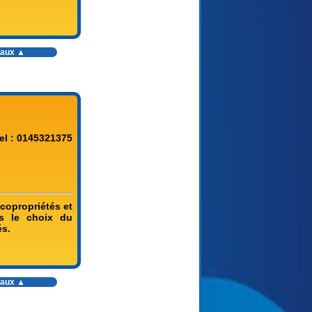
vaux
▲
el : 0145321375
 copropriétés et
es le choix du
és.
vaux
▲