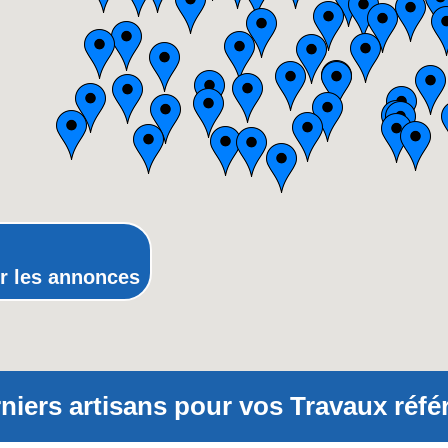
Lorraine
Midi-Pyrénées
Nord-Pas-de-Calais
Pays-de-la-Loire
Picardie
Poitou-Charentes
Provence-Alpes-Côte-d'Azur(p
Rhône-Alpes
r les annonces
niers artisans pour vos Travaux réfé